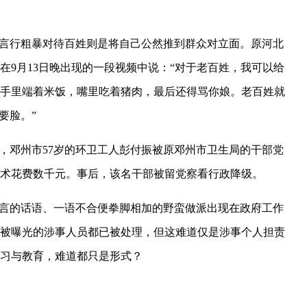
言行粗暴对待百姓则是将自己公然推到群众对立面。原河北
在9月13日晚出现的一段视频中说：“对于老百姓，我可以给
手里端着米饭，嘴里吃着猪肉，最后还得骂你娘。老百姓就
要脸。”
垃圾，邓州市57岁的环卫工人彭付振被原邓州市卫生局的干部党
术花费数千元。事后，该名干部被留党察看行政降级。
言的话语、一语不合便拳脚相加的野蛮做派出现在政府工作
被曝光的涉事人员都已被处理，但这难道仅是涉事个人担责
习与教育，难道都只是形式？