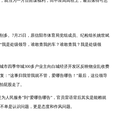
，就当为一方百姓谋福利，而不应高高在上，最后落得可悲
别多。7月25日，原信阳市体育局党组成员、纪检组长姚世斌
“我是处级领导，谁敢查我的车？谁敢查我？我是处级领
白城市四季华城300多户业主向白城经济开发区反映物业乱收费
复：“这事归我管我就不管，爱哪告哪告！”最后，这位领导
拍拍屁股走了。
是为人民服务”到“爱哪告哪告”，官员雷语背后其实是能赖就
不单是认识问题，更是态度和作风问题。