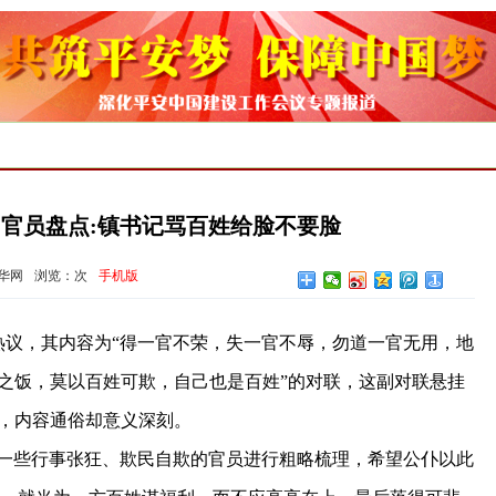
官员盘点:镇书记骂百姓给脸不要脸
华网
浏览：
次
手机版
议，其内容为“得一官不荣，失一官不辱，勿道一官无用，地
之饭，莫以百姓可欺，自己也是百姓”的对联，这副对联悬挂
，内容通俗却意义深刻。
对一些行事张狂、欺民自欺的官员进行粗略梳理，希望公仆以此