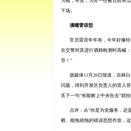
为戒，毕竟，为官一任被百姓养活
下场。
满嘴雷语型
官员雷语年年有，今年好像特
在交警对其进行酒精检测时高喊：
导！”
据媒体11月26日报道，吉林
问题，得到开发区负责人的雷人答
丢下一句“有能耐上中央告去”就
点评：从“你是为党服务，还
赖、能拖就拖的错误思想作祟，这