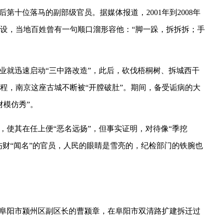
第十位落马的副部级官员。据媒体报道，2001年到2008年
设，当地百姓曾有一句顺口溜形容他：“脚一跺，拆拆拆；手
业就迅速启动“三中路改造”，此后，砍伐梧桐树、拆城西干
程，南京这座古城不断被“开膛破肚”。期间，备受诟病的大
财模仿秀”。
，使其在任上便“恶名远扬”，但事实证明，对待像“季挖
伤财“闻名”的官员，人民的眼睛是雪亮的，纪检部门的铁腕也
安徽省阜阳市颍州区副区长的曹颍章，在阜阳市双清路扩建拆迁过