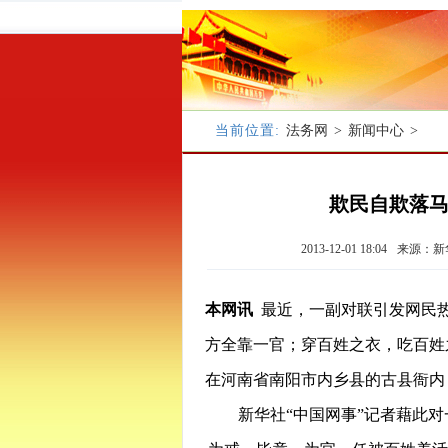
当前位置:
法务网
>
新闻中心
>
欺民自欺落马
2013-12-01 18:04
来源：新
本网讯
最近，一副对联引发网民热
方全靠一官；穿百姓之衣，吃百姓
在河南省南阳市内乡县的古县衙内
新华社“中国网事”记者藉此